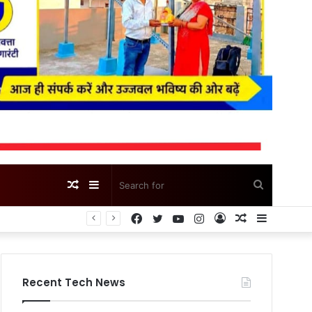
Random
Sidebar
Search
Facebook
Twitter
YouTube
Instagram
Log
Random
Sidebar
Article
for
In
Article
Recent Tech News