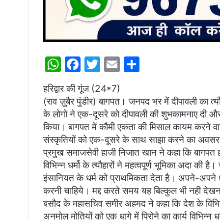
W
F
T
E
S
h
a
w
m
h
हरिद्वार की गूंज (24*7)
at
c
itt
ai
ar
(राव ज़ुबैर पुंडीर) बागपत। जनपद भर में दीपावली का त्यौ
s
e
er
l
e
के लोगो ने एक-दूसरे को दीपावली की शुभकामनाए दी औ
A
b
किया। बागपत में कौमी एकता की मिसाल कायम करने वाले
p
o
संस्कृतियों को एक-दूसरे के साथ साझा करने का अवसर 
प्रमुख समाजसेवी हाजी निजात खान ने कहा कि बागपत हमेश
p
o
विभिन्न धर्मो के त्यौहारों ने महत्वपूर्ण भूमिका अदा की ह
k
इंसानियत के धर्म को प्राथमिकता देता है। अपने-अपने धर
करनी चाहिये। मद्द करते समय यह बिल्कुल भी नही देखना 
बसौद के महासचिव समीर अहमद ने कहा कि देश के विभिन
अनमोल मोतियों को एक धागे में पिरोने का कार्य विभिन्न धर्