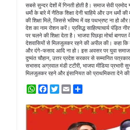
सबसे सुन्दर देशों में गिनती होती है। समाज सेवी प्रमोद 
धर्मो के बारे में नैतिक शिक्षा देनी चाहिये और उन धर्मो क
की शिक्षा मिले, जिससे भविष्य में वह पथभ्रष्ट ना हो
देश का नाम रोशन करें। प्रसिद्ध साहित्याचार्य पंड़ित नीर
पर चलने की शिक्षा देता है। भाजपा पिछड़ा मोर्चा बागपत
देशवासियों से मिलजुलकर रहने की अपील की। कहा कि वे
और दंगे-फसाद आदि ना हो। इस अवसर पर युवा समाज स
दुष्यंत चौहान, उत्तर प्रदेश सरकार से सम्मानित पत्रकार 
सभासद अग्रवाल मंडी टटीरी, भाजपा मीडिया प्रभारी सुनी
मिलजुलकर रहने और इंसानियत को प्राथमिकता देने क
W
F
T
E
S
h
a
w
m
h
at
c
itt
ai
ar
s
e
er
l
e
A
b