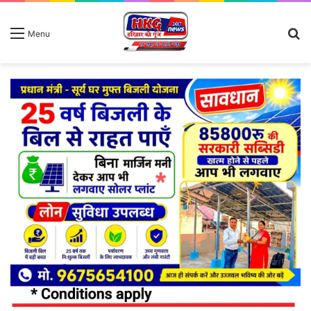
S
Menu
fo