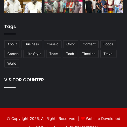
Tags
About
Business
Classic
Color
Content
Foods
Games
Life Style
Team
Tech
Timeline
Travel
World
VISITOR COUNTER
© Copyright 2026, All Rights Reserved |
Website Developed