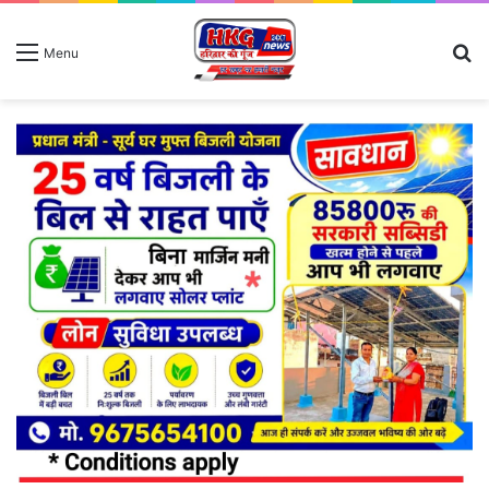
S
Menu
fo