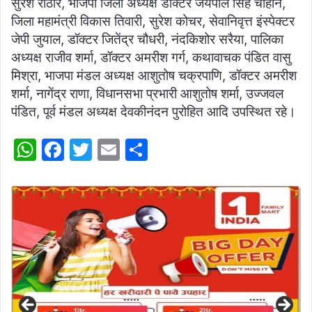
सुरेश राठौर, भाजपा जिला अध्यक्ष डॉक्टर जयपाल सिंह चौहान,
जिला महामंत्री विकास तिवारी, सुरेश कोचर, सेवानिवृत्त इंस्पेक्टर
जेपी जुयाल, डॉक्टर जितेंद्र चौधरी, नंदकिशोर सरैया, पालिका
अध्यक्ष राजीव शर्मा, डॉक्टर अमरीश गर्ग, कथावाचक पंडित वासु
मिश्रा, भाजपा मंडल अध्यक्ष आशुतोष चक्रपाणि, डॉक्टर अमरीश
शर्मा, नागेंद्र राणा, विधानसभा प्रभारी आशुतोष शर्मा, उज्जवल
पंडित, पूर्व मंडल अध्यक्ष देवकीनंदन पुरोहित आदि उपस्थित रहे।
W
F
T
E
S
h
a
w
m
h
at
c
itt
ai
ar
s
e
er
l
e
A
b
p
o
p
o
k