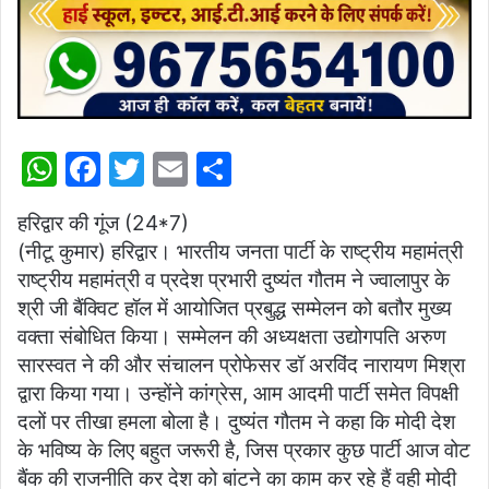
W
F
T
E
S
h
a
w
m
h
हरिद्वार की गूंज (24*7)
at
c
itt
ai
ar
(नीटू कुमार) हरिद्वार। भारतीय जनता पार्टी के राष्ट्रीय महामंत्री
s
e
er
l
e
राष्ट्रीय महामंत्री व प्रदेश प्रभारी दुष्यंत गौतम ने ज्वालापुर के
A
b
श्री जी बैंक्विट हॉल में आयोजित प्रबुद्ध सम्मेलन को बतौर मुख्य
p
o
वक्ता संबोधित किया। सम्मेलन की अध्यक्षता उद्योगपति अरुण
सारस्वत ने की और संचालन प्रोफेसर डॉ अरविंद नारायण मिश्रा
p
o
द्वारा किया गया। उन्होंने कांग्रेस, आम आदमी पार्टी समेत विपक्षी
k
दलों पर तीखा हमला बोला है। दुष्यंत गौतम ने कहा कि मोदी देश
के भविष्य के लिए बहुत जरूरी है, जिस प्रकार कुछ पार्टी आज वोट
बैंक की राजनीति कर देश को बांटने का काम कर रहे हैं वही मोदी