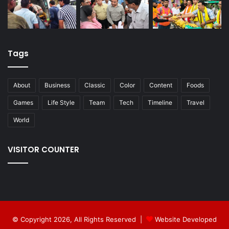
Tags
About
Business
Classic
Color
Content
Foods
Games
Life Style
Team
Tech
Timeline
Travel
World
VISITOR COUNTER
© Copyright 2026, All Rights Reserved |
Website Developed