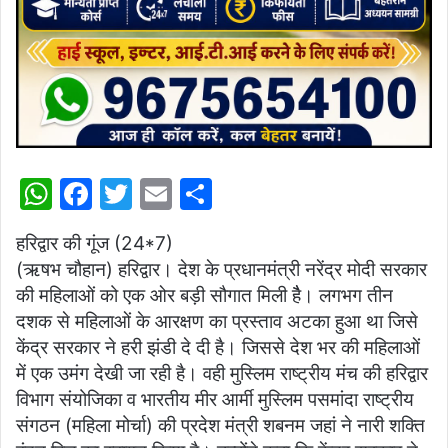
W
F
T
E
S
h
a
w
m
h
हरिद्वार की गूंज (24*7)
at
c
itt
ai
ar
(ऋषभ चौहान) हरिद्वार। देश के प्रधानमंत्री नरेंद्र मोदी सरकार
s
e
er
l
e
की महिलाओं को एक ओर बड़ी सौगात मिली हैै। लगभग तीन
A
b
दशक से महिलाओं के आरक्षण का प्रस्ताव अटका हुआ था जिसे
p
o
केंद्र सरकार ने हरी झंडी दे दी है। जिससे देश भर की महिलाओं
में एक उमंग देखी जा रही है। वही मुस्लिम राष्ट्रीय मंच की हरिद्वार
p
o
विभाग संयोजिका व भारतीय मीर आर्मी मुस्लिम पसमांदा राष्ट्रीय
k
संगठन (महिला मोर्चा) की प्रदेश मंत्री शबनम जहां ने नारी शक्ति