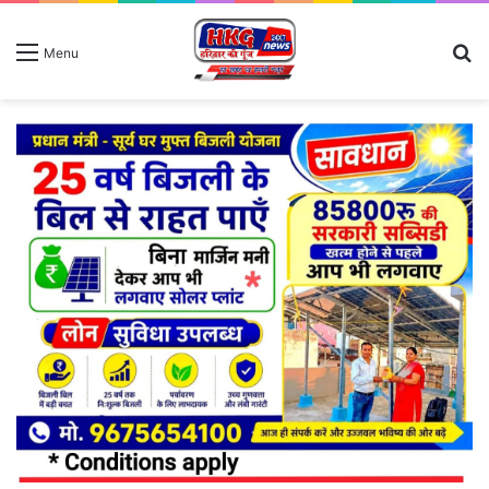
S
Menu
fo