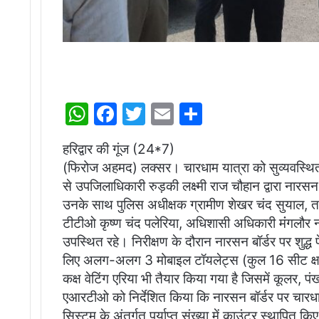
W
F
T
E
S
h
a
w
m
h
हरिद्वार की गूंज (24*7)
at
c
itt
ai
ar
(फिरोज अहमद) लक्सर। चारधाम यात्रा को सुव्यवस्थित, स
s
e
er
l
e
से उपजिलाधिकारी रुड़की लक्ष्मी राज चौहान द्वारा नारसन
A
b
उनके साथ पुलिस अधीक्षक ग्रामीण शेखर चंद सुयाल, 
p
o
टीटीओ कृष्ण चंद पलेरिया, अधिशासी अधिकारी मंंगलौर न
उपस्थित रहे। निरीक्षण के दौरान नारसन बॉर्डर पर शुद्ध
p
o
लिए अलग-अलग 3 मोबाइल टॉयलेट्स (कुल 16 सीट क्षमता) स
k
कक्ष वेटिंग एरिया भी तैयार किया गया है जिसमें कूलर, प
एआरटीओ को निर्देशित किया कि नारसन बॉर्डर पर चारधाम य
सिस्टम के अंतर्गत पर्याप्त संख्या में काउंटर स्थापित कि