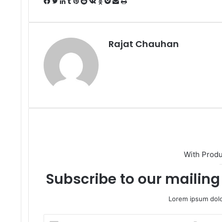
Facebook
Twitter
LinkedIn
Tumblr
Pinterest
Reddit
VKontakte
Odnoklassniki
Pocket
Share
Print
via
Email
Rajat Chauhan
With Prod
Subscribe to our mailing 
Lorem ipsum dolo
Enter