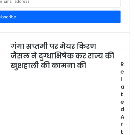
गंगा सप्तमी पर मेयर किरण
जैसल ने दुग्धाभिषेक कर राज्य की
R
खुशहाली की कामना की
e
l
a
t
e
d
A
r
t