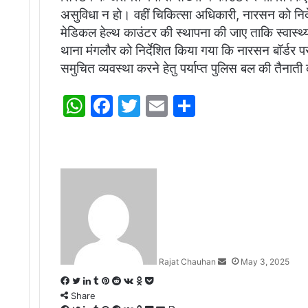
असुविधा न हो। वहीं चिकित्सा अधिकारी, नारसन को निर्देश 
मेडिकल हेल्थ काउंटर की स्थापना की जाए ताकि स्वास्थ्
थाना मंंगलौर को निर्देशित किया गया कि नारसन बॉर्डर
समुचित व्यवस्था करने हेतु पर्याप्त पुलिस बल की तैना
W
F
T
E
S
h
a
w
m
h
at
c
itt
ai
ar
s
e
er
l
e
Send
A
b
an
email
p
o
p
o
k
Rajat Chauhan
May 3, 2025
Facebook
Twitter
LinkedIn
Tumblr
Pinterest
Reddit
VKontakte
Odnoklassniki
Pocket
Share