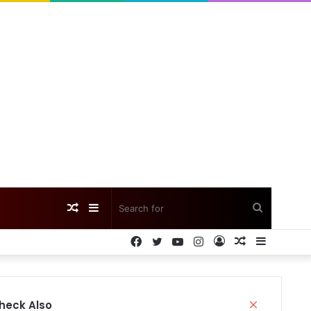
Random
Sidebar
Search
Facebook
Twitter
YouTube
Instagram
Log
Random
Sidebar
Article
for
In
Article
Close
heck Also