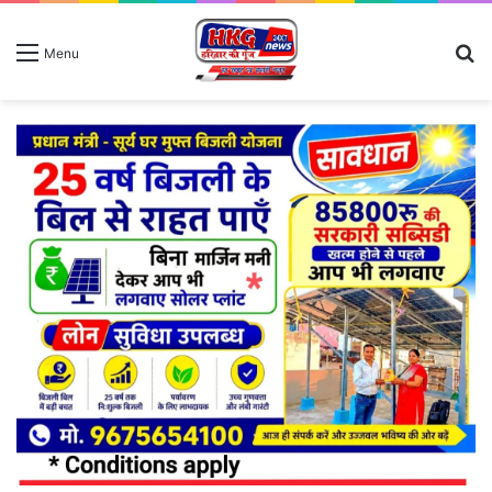
S
Menu
fo