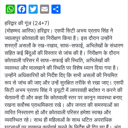
W
F
T
E
S
h
a
w
m
h
हरिद्वार की गूंज (24*7)
at
c
itt
ai
ar
(मोहम्मद आरिफ) हरिद्वार। एसपी सिटी अभय प्रताप सिंह नेे
s
e
er
l
e
ज्वालापुर कोतवाली का निरीक्षण किया है। इस दौरान उन्होंने
A
b
शस्त्रों असलों के रख-रखाव, साफ-सफाई, अभिलेखों के संधारण
p
o
सहित कई बिंदुओं की विस्तार से जांच की है। निरीक्षण के दौरान
कोतवाली परिसर में साफ-सफाई की स्थिति, अभिलेखों की
p
o
व्यवस्था और मालखाने की स्थिति पर विशेष ध्यान दिया गया है।
k
उन्होंने अधिकारियों को निर्देश दिए कि सभी असलों की नियमित
रूप से जांच की जाए और उन्हें सुरक्षित तरीके से रखा जाए। एसपी
सिटी अभय प्रताप सिंह ने ड्यूटी में लापरवाही बर्दाश्त न करने की
चेतावनी दी और कहा कि कोतवाली स्तर पर कानून व्यवस्था बनाए
रखना सर्वोच्च प्राथमिकता रखे। और जनता की समस्याओं का
त्वरित निस्तारण हो और कोतवाली परिसर हमेशा स्वच्छ और
व्यवस्थित रहे। साथ ही महिलाओं के साथ धटित अपराधिक
घटनाओं पर तत्काल कार्रवाई करने के निर्देश भी दिए गए हैं। अंत