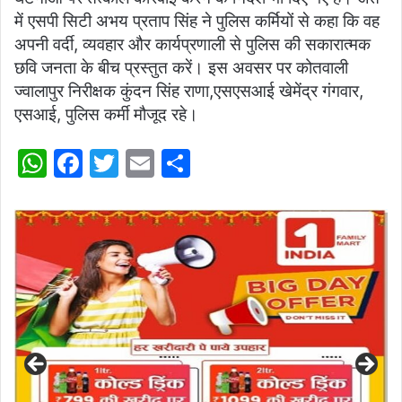
में एसपी सिटी अभय प्रताप सिंह ने पुलिस कर्मियों से कहा कि वह
अपनी वर्दी, व्यवहार और कार्यप्रणाली से पुलिस की सकारात्मक
छवि जनता के बीच प्रस्तुत करें। इस अवसर पर कोतवाली
ज्वालापुर निरीक्षक कुंदन सिंह राणा,एसएसआई खेमेंद्र गंगवार,
एसआई, पुलिस कर्मी मौजूद रहे।
W
F
T
E
S
h
a
w
m
h
at
c
itt
ai
ar
s
e
er
l
e
A
b
p
o
p
o
k