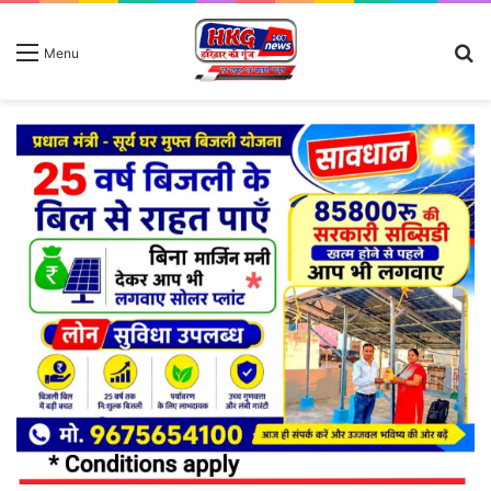
S
Menu
fo