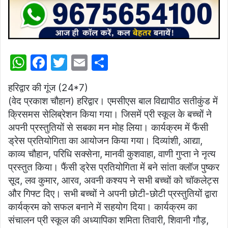
W
F
T
E
S
h
a
w
m
h
हरिद्वार की गूंज (24*7)
at
c
itt
ai
ar
(वेद प्रकाश चौहान) हरिद्वार। एमसीएस बाल विद्यापीठ सतीकुंड में
s
e
er
l
e
क्रिसमस सेलिब्रेशन किया गया। जिसमें प्री स्कूल के बच्चों ने
A
b
अपनी प्रस्तुतियों से सबका मन मोह लिया। कार्यक्रम में फैंसी
p
o
ड्रेस प्रतियोगिता का आयोजन किया गया। दिव्यांशी, आद्या,
काव्य चौहान, परिधि सक्सेना, मानवी कुशवाहा, वाणी गुप्ता ने नृत्य
p
o
प्रस्तुत किया। फैंसी ड्रेस प्रतियोगिता में बने सांता क्लॉज पुष्कर
k
सूद, लव कुमार, आरव, अवनी कश्यप ने सभी बच्चों को चॉकलेट्स
और गिफ्ट दिए। सभी बच्चों ने अपनी छोटी-छोटी प्रस्तुतियों द्वारा
कार्यक्रम को सफल बनाने में सहयोग दिया। कार्यक्रम का
संचालन प्री स्कूल की अध्यापिका शमिता तिवारी, शिवानी गौड़,