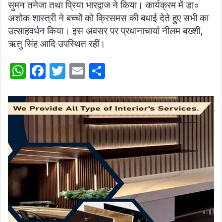
सुमन तनेजा तथा प्रिया भारद्वाज ने किया। कार्यक्रम में डा०
अशोक शास्त्री ने बच्चों को क्रिसमस की बधाई देते हुए सभी का
उत्साहवर्धन किया। इस अवसर पर प्रधानाचार्या नीलम बख्शी,
ऋतु सिंह आदि उपस्थित रहीं।
W
F
T
E
S
h
a
w
m
h
at
c
itt
ai
ar
s
e
er
l
e
A
b
p
o
p
o
k