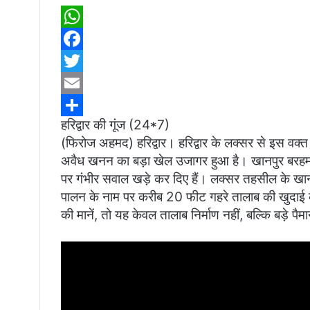
W
h
F
a
a
T
t
c
w
E
हरिद्वार की गूंज (24*7)
s
e
i
m
S
(फिरोज अहमद) हरिद्वार। हरिद्वार के लक्सर से इस वक्त
A
b
t
a
h
अवैध खनन का बड़ा खेल उजागर हुआ है। खानपुर बरहमपुर 
p
o
t
i
a
पर गंभीर सवाल खड़े कर दिए हैं। लक्सर तहसील के खानप
p
o
e
l
r
पालन के नाम पर करीब 20 फीट गहरे तालाब की खुदाई क
की मानें, तो यह केवल तालाब निर्माण नहीं, बल्कि बड़े 
k
r
e