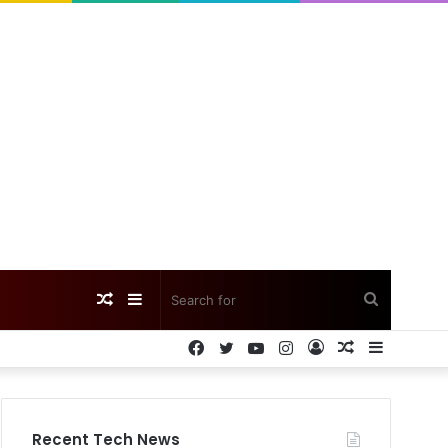
Random
Sidebar
Search
Facebook
Twitter
YouTube
Instagram
Log
Random
Sidebar
Article
for
In
Article
Recent Tech News