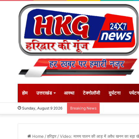
होम
उत्तराखंड
आस्था
टेक्नोलॉजी
दुर्घटना
पर्यट
Sunday, August 9 2026
Breaking News
Home
/
हरिद्वार
/
Video: मत्स्य पालन की आड़ में अवैध खनन का बड़ा ख