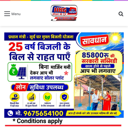
S
Menu
fo