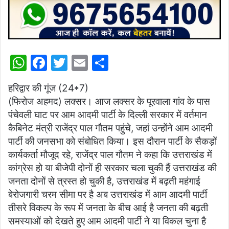
W
F
T
E
S
h
a
w
m
h
हरिद्वार की गूंज (24*7)
at
c
itt
ai
ar
(फिरोज अहमद) लक्सर। आज लक्सर के पूरवाला गांव के पास
s
e
er
l
e
पंचेवली घाट पर आम आदमी पार्टी के दिल्ली सरकार में वर्तमान
A
b
कैबिनेट मंत्री राजेंद्र पाल गौतम पहुंचे, जहां उन्होंने आम आदमी
p
o
पार्टी की जनसभा को संबोधित किया। इस दौरान पार्टी के सैकड़ों
कार्यकर्ता मौजूद रहे, राजेंद्र पाल गौतम ने कहा कि उत्तराखंड में
p
o
कांग्रेस हो या बीजेपी दोनों ही सरकार चला चुकी हैं उत्तराखंड की
k
जनता दोनों से त्रस्त हो चुकी है, उत्तराखंड में बढ़ती महंगाई
बेरोजगारी चरम सीमा पर है अब उत्तराखंड में आम आदमी पार्टी
तीसरे विकल्प के रूप में जनता के बीच आई है जनता की बढ़ती
समस्याओं को देखते हुए आम आदमी पार्टी ने या विकल चुना है