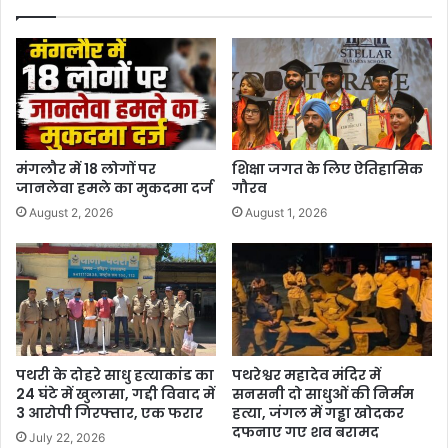
मंगलौर में 18 लोगों पर
शिक्षा जगत के लिए ऐतिहासिक
जानलेवा हमले का मुकदमा दर्ज
गौरव
August 2, 2026
August 1, 2026
पथरी के दोहरे साधु हत्याकांड का
पथरेश्वर महादेव मंदिर में
24 घंटे में खुलासा, गद्दी विवाद में
सनसनी दो साधुओं की निर्मम
3 आरोपी गिरफ्तार, एक फरार
हत्या, जंगल में गड्ढा खोदकर
दफनाए गए शव बरामद
July 22, 2026