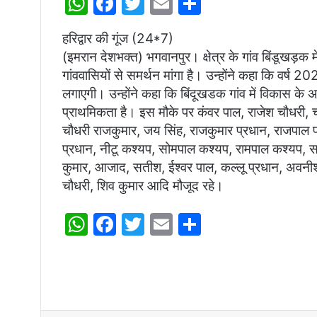
W
F
T
E
S
h
a
w
m
h
हरिद्वार की गूंज (24*7)
at
c
itt
ai
ar
(इमरान देशभक्त) भगवानपुर। क्षेत्र के गांव बिंडूखड़
s
e
er
l
e
गांववासियों से समर्थन मांगा है। उन्होंने कहा कि वर्ष 2
A
b
लगाएगी। उन्होंने कहा कि बिंदूखडक गांव में विकास के 
p
o
प्राथमिकता है। इस मौके पर कंवर पाल, राजेश चौधरी, च
चौधरी राजकुमार, जय सिंह, राजकुमार प्रधान, राजपाल 
p
o
प्रधान, नीटू कश्यप, सोमपाल कश्यप, रामपाल कश्यप, स
k
कुमार, आजाद, सतीश, ईश्वर पाल, कल्लू प्रधान, अवनीश प
चौधरी, शिव कुमार आदि मौजूद रहे।
W
F
T
E
S
h
a
w
m
h
at
c
itt
ai
ar
s
e
er
l
e
A
b