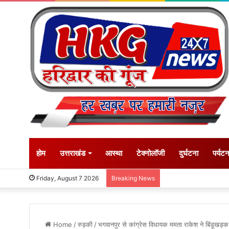
होम
उत्तराखंड
आस्था
टेक्नोलॉजी
दुर्घटना
पर्यट
Friday, August 7 2026
Breaking News
Home
/
रुड़की
/
भगवानपुर से कांग्रेस विधायक ममता राकेश ने बिंडूखड़क