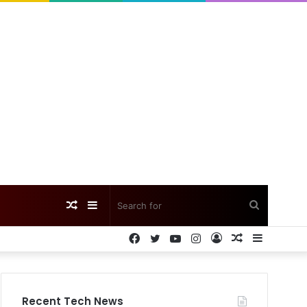
Random
Sidebar
Search
Facebook
Twitter
YouTube
Instagram
Log
Random
Sidebar
Article
for
In
Article
Recent Tech News