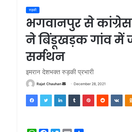
रुड़की
भगवानपुर से कांग्र
ने बिंडूखड़क गांव म
सर्मथन
इमरान देशभक्त रुड़की प्रभारी
Send
Rajat Chauhan
December 28, 2021
an
Facebook
Twitter
LinkedIn
Tumblr
Pinterest
Reddit
VKon
email