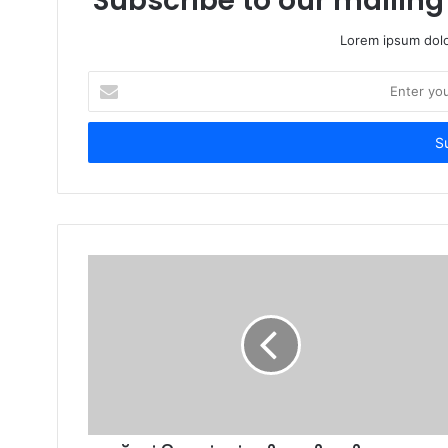
Subscribe to our mailing 
Lorem ipsum dolo
Enter
your
Email
address