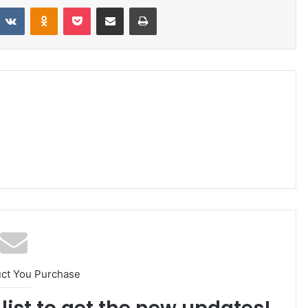
eddit
VKontakte
Odnoklassniki
Pocket
Share via Email
Print
uct You Purchase