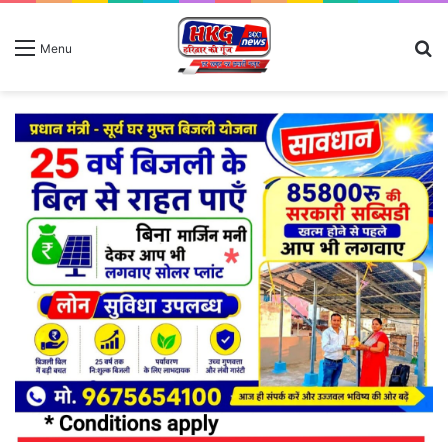
S
Menu
fo