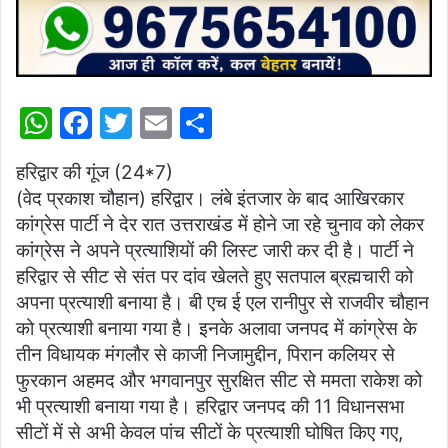
W
F
T
E
S
h
a
w
m
h
हरिद्वार की गूंज (24*7)
at
c
itt
ai
ar
(वेद प्रकाश चौहान) हरिद्वार। लंबे इंतजार के बाद आखिरकार
s
e
er
l
e
कांग्रेस पार्टी ने देर रात उत्तराखंड में होने जा रहे चुनाव को लेकर
A
b
कांग्रेस ने अपने प्रत्याशियों की लिस्ट जारी कर दी है। पार्टी ने
p
o
हरिद्वार से सीट से संत पर दांव खेलते हुए सतपाल ब्रह्मचारी को
अपना प्रत्याशी बनाया है। बी एच ई एल रानीपुर से राजवीर चौहान
p
o
को प्रत्याशी बनाया गया है। इनके अलावा जनपद में कांग्रेस के
k
तीन विधायक मंगलौर से काजी निजामुद्दीन, पिरान कलियर से
फुरकान अहमद और भगवानपुर सुरक्षित सीट से ममता राकेश को
भी प्रत्याशी बनाया गया है। हरिद्वार जनपद की 11 विधानसभा
सीटों में से अभी केवल पांच सीटों के प्रत्याशी घोषित किए गए,