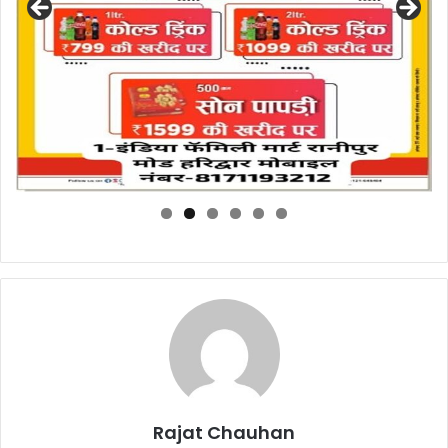
k
Rajat Chauhan