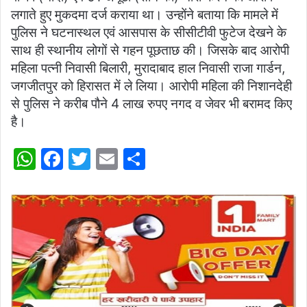
लगाते हुए मुकदमा दर्ज कराया था। उन्होंने बताया कि मामले में
पुलिस ने घटनास्थल एवं आसपास के सीसीटीवी फुटेज देखने के
साथ ही स्थानीय लोगों से गहन पूछताछ की। जिसके बाद आरोपी
महिला पत्नी निवासी बिलारी, मुरादाबाद हाल निवासी राजा गार्डन,
जगजीतपुर को हिरासत में ले लिया। आरोपी महिला की निशानदेही
से पुलिस ने करीब पौने 4 लाख रुपए नगद व जेवर भी बरामद किए
है।
W
F
T
E
S
h
a
w
m
h
at
c
itt
ai
ar
s
e
er
l
e
A
b
p
o
p
o