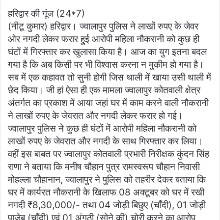
h
a
w
m
h
हरिद्वार की गूंज (24*7)
at
c
itt
ai
ar
(नीटू कुमार) हरिद्वार। ज्वालापुर पुलिस ने लाखों रुपए के जेवर
s
e
er
l
e
ओर नगदी लेकर फरार हुई आरोपी महिला नौकरानी को कुछ ही
A
b
घंटों में गिरफ्तार कर खुलासा किया है। आज का युग इतना बदल
p
o
गया है कि अब किसी पर भी विश्वास करना न मुकीम हो गया है।
सब में एक कहावत तो सुनी होगी जिस थाली में खाया उसी थाली में
p
o
छेद किया। जी हां ऐसा ही एक मामला ज्वालापुर कोतवाली क्षेत्र
k
अंतर्गत का प्रकाश में आया जहां घर में काम करने वाली नौकरानी
ने लाखों रुपए के जेवरात और नगदी लेकर फरार हो गई।
ज्वालापुर पुलिस ने कुछ ही घंटों में आरोपी महिला नौकरानी को
लाखों रुपए के जेवरात और नगदी के साथ गिरफ्तार कर लिया।
वहीं इस बाबत पर ज्वालापुर कोतवाली प्रभारी निरीक्षक कुंदन सिंह
राणा ने बताया कि मनीष चौहान पुत्र रामस्वरूप चौहान निवासी
मोहल्ला चौहानान, ज्वालापुर ने पुलिस को तहरीर देकर बताया कि
घर में कार्यरत नौकरानी के खिलाफ 08 अक्टूबर को घर में रखी
नगदी ₹8,30,000/- तथा 04 जोड़ी बिछुए (चाँदी), 01 जोड़ी
पाजेब (चाँदी) एवं 01 अंगूठी (सोने की) चोरी करने का आरोप