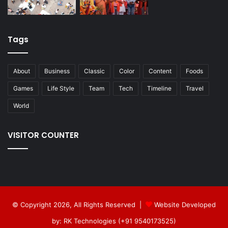
Tags
About
Business
Classic
Color
Content
Foods
Games
Life Style
Team
Tech
Timeline
Travel
World
VISITOR COUNTER
© Copyright 2026, All Rights Reserved |
Website Developed
by: RK Technologies (+91 9540173525)