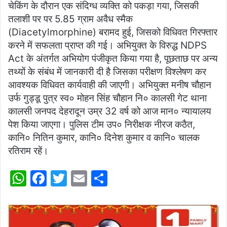
चेकिंग के दौरान एक संदिग्ध व्यक्ति को पकड़ा गया, जिसकी
तलाशी पर पर 5.85 ग्राम अवैध स्मैक
(Diacetylmorphine) बरामद हुई, जिसको विधिवत गिरफ्तार
करने में सफलता प्राप्त की गई। अभियुक्त के विरुद्ध NDPS
Act के अंतर्गत अभियोग पंजीकृत किया गया है, पूछताछ पर अन्य
तथ्यों के संबंध में जानकारी दी है जिसका परीक्षण विश्लेषण कर
आवश्यक विधिवत कार्यवाही की जाएगी। अभियुक्त मनीष चौहान
उर्फ गुड्डू पुत्र स्व० मोहन सिंह चौहान नि० कालसी गेट थाना
कालसी जनपद देहरादून उम्र 32 वर्ष को आज मान० न्यायालय
पेश किया जाएगा। पुलिस टीम उप० निरीक्षक नीरज कठैत,
कानि० नितिन कुमार, कानि० दिनेश कुमार व कानि० चालक
रतिराम रहें।
W
F
T
E
S
h
a
w
m
h
at
c
itt
ai
ar
s
e
er
l
e