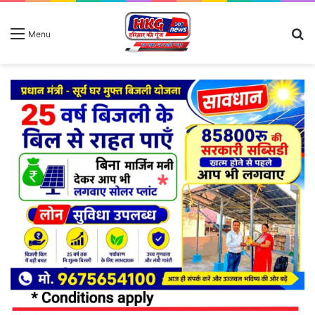
S
Menu
fo