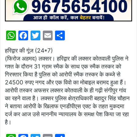
W
F
T
E
S
h
a
w
m
h
हरिद्वार की गूंज (24*7)
at
c
itt
ai
ar
(फिरोज अहमद) लक्सर। हरिद्वार की लक्सर कोतवाली पुलिस ने
s
e
er
l
e
गश्त के दौरान 31 ग्राम स्मैक के साथ एक स्मैक तस्कर को
A
b
गिरफ्तार किया है पुलिस को आरोपी स्मैक तस्कर के कब्जे से
p
o
24500 रुपए नगद और एक विवो का मोबाइल बरामद हुआ हैं।
आरोपी तस्कर अफसर लक्सर कोतवाली के ही गढ़ी संगीपुर गांव
p
o
का रहने वाला है। लक्सर पुलिस क्षेत्राधिकारी बहादुर सिंह चौहान
k
ने बताया आरोपी के खिलाफ एनडीपीएस एक्ट के तहत मुकदमा
दर्ज कर आज उसे माननीय न्यायालय के समक्ष पेश किया जा रहा
है।