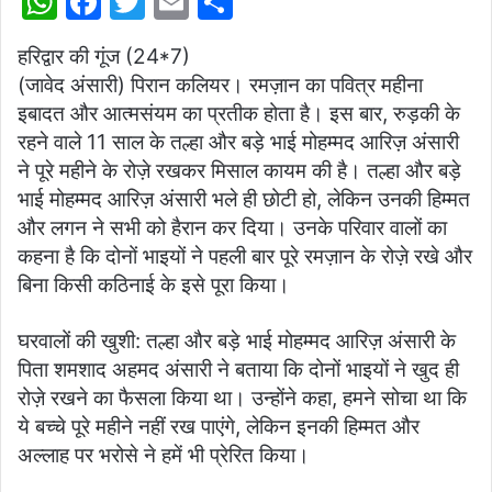
W
F
T
E
S
h
a
w
m
h
हरिद्वार की गूंज (24*7)
at
c
itt
ai
ar
(जावेद अंसारी) पिरान कलियर। रमज़ान का पवित्र महीना
s
e
er
l
e
इबादत और आत्मसंयम का प्रतीक होता है। इस बार, रुड़की के
A
b
रहने वाले 11 साल के तल्हा और बड़े भाई मोहम्मद आरिज़ अंसारी
p
o
ने पूरे महीने के रोज़े रखकर मिसाल कायम की है। तल्हा और बड़े
भाई मोहम्मद आरिज़ अंसारी भले ही छोटी हो, लेकिन उनकी हिम्मत
p
o
और लगन ने सभी को हैरान कर दिया। उनके परिवार वालों का
k
कहना है कि दोनों भाइयों ने पहली बार पूरे रमज़ान के रोज़े रखे और
बिना किसी कठिनाई के इसे पूरा किया।
घरवालों की खुशी: तल्हा और बड़े भाई मोहम्मद आरिज़ अंसारी के
पिता शमशाद अहमद अंसारी ने बताया कि दोनों भाइयों ने खुद ही
रोज़े रखने का फैसला किया था। उन्होंने कहा, हमने सोचा था कि
ये बच्चे पूरे महीने नहीं रख पाएंगे, लेकिन इनकी हिम्मत और
अल्लाह पर भरोसे ने हमें भी प्रेरित किया।