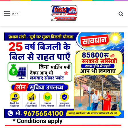
S
Menu
fo