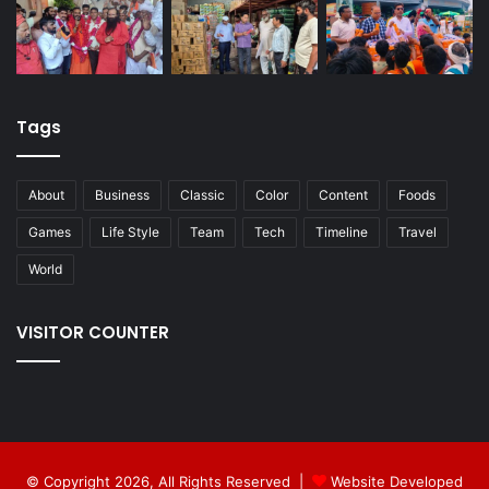
Tags
About
Business
Classic
Color
Content
Foods
Games
Life Style
Team
Tech
Timeline
Travel
World
VISITOR COUNTER
© Copyright 2026, All Rights Reserved |
Website Developed