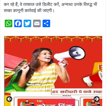
कर रहे हैं, वे तत्काल उसे डिलीट करें, अन्यथा उनके विरुद्ध भी
सख्त कानूनी कार्रवाई की जाएगी।
W
F
T
E
S
h
a
w
m
h
at
c
itt
ai
ar
s
e
er
l
e
A
b
p
o
p
o
k