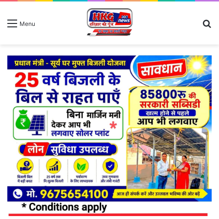
S
Menu
fo