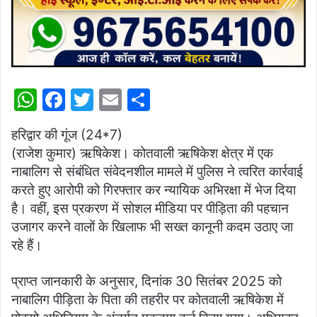
W
F
T
E
S
h
a
w
m
h
हरिद्वार की गूंज (24*7)
at
c
itt
ai
ar
(राजेश कुमार) ऋषिकेश। कोतवाली ऋषिकेश क्षेत्र में एक
s
e
er
l
e
नाबालिग से संबंधित संवेदनशील मामले में पुलिस ने त्वरित कार्रवाई
A
b
करते हुए आरोपी को गिरफ्तार कर न्यायिक अभिरक्षा में भेज दिया
p
o
है। वहीं, इस प्रकरण में सोशल मीडिया पर पीड़िता की पहचान
उजागर करने वालों के खिलाफ भी सख्त कानूनी कदम उठाए जा
p
o
रहे हैं।
k
प्राप्त जानकारी के अनुसार, दिनांक 30 सितंबर 2025 को
नाबालिग पीड़िता के पिता की तहरीर पर कोतवाली ऋषिकेश में