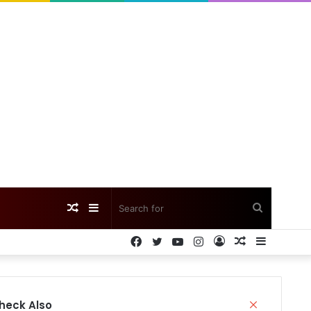
Random
Sidebar
Search
Facebook
Twitter
YouTube
Instagram
Log
Random
Sidebar
Article
for
In
Article
Close
heck Also