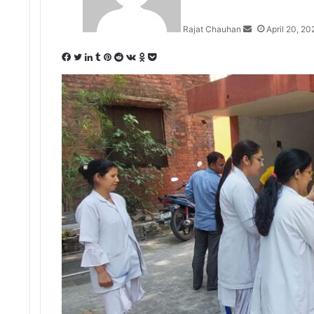
Rajat Chauhan
April 20, 20
Facebook
Twitter
LinkedIn
Tumblr
Pinterest
Reddit
VKontakte
Odnoklassniki
Pocket