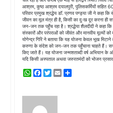
चल रहा है और करीब एक माह से हरिद्वार स्थित जिला चि
आश्रम, कुष्ठ आश्रम दयालपुरी, पुलिसकर्मियों सहित 600
परिवार प्रमुख श्रद्धेय डॉ. प्रणव पण्ड्या जी ने कहा कि 
जीवन का मूल मंत्र ही है, किसी का दुःख दूर करना ही 
जन-जन तक पहुँच रहा है। श्रद्धेया शैलदीदी ने कहा कि अ
संस्कारों और परंपराओं को जीवंत और मानवीय मूल्यों क
योगेन्द्र गिरि ने बताया कि यह योजना केवल भूख मिटाने क
करुणा के संदेश को जन-जन तक पहुँचाना चाहते हैं। सभी 
किए जाते हैं। यह योजना जन्मशताब्दी वर्ष अभियान के अं
यदि किसी अस्पताल अथवा जरुरतमंदों को भोजन प्रसाद 
W
F
T
E
S
h
a
w
m
h
at
c
itt
ai
ar
s
e
er
l
e
Send
A
b
an
email