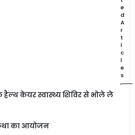
e
d
A
r
t
i
c
l
e
s
 हैल्थ केयर स्वास्थ्य शिविर से भोले ले
ा कथा का आयोजन