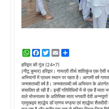
W
F
T
E
S
h
a
w
m
h
हरिद्वार की गूंज (24*7)
at
c
itt
ai
ar
(नीटू कुमार) हरिद्वार। गायत्री तीर्थ शांतिकुंज एक ऐसी स
s
e
er
l
e
अभियानों में प्रथम स्थान पर रहता है। आगामी वर्ष गायत्
A
b
जन्मशताब्दी वर्ष है। जन्मशताब्दी वर्ष अभियान के अंतर्
p
o
संचालित हो रही हैं। इन्हीं गतिविधियों में से एक हैं मात
वाले भोजनालय के अतिरिक्त माता भगवती देवी अन्नपूर्
p
o
प्रमुखद्वय श्रद्धेय डॉ प्रणव पण्ड्या एवं श्रद्धेया शैलदीद
k