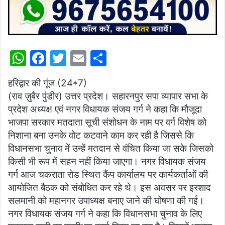
W
F
T
E
S
h
a
w
m
h
हरिद्वार की गूंज (24*7)
at
c
itt
ai
ar
(राव ज़ुबैर पुंडीर) उत्तर प्रदेश। सहारनपुर सपा व्यापार सभा के
s
e
er
l
e
प्रदेश अध्यक्ष एवं नगर विधायक संजय गर्ग ने कहा कि मौजूदा
A
b
भाजपा सरकार मतदाता सूची संशोधन के नाम पर वर्ग विशेष को
p
o
निशाना बना उनके वोट कटवाने काम कर रही है जिससे कि
विधानसभा चुनाव में उन्हें मतदान से वंचित किया जा सके जिसको
p
o
किसी भी रूप में सहन नहीं किया जाएगा। नगर विधायक संजय
k
गर्ग आज चकराता रोड स्थित कैंप कार्यालय पर कार्यकर्ताओं की
आयोजित बैठक को संबोधित कर रहे थे। इस अवसर पर इरशाद
सलमानी को महानगर उपाध्यक्ष बनाए जाने की घोषणा की गई।
नगर विधायक संजय गर्ग ने कहा कि विधानसभा चुनाव के लिए