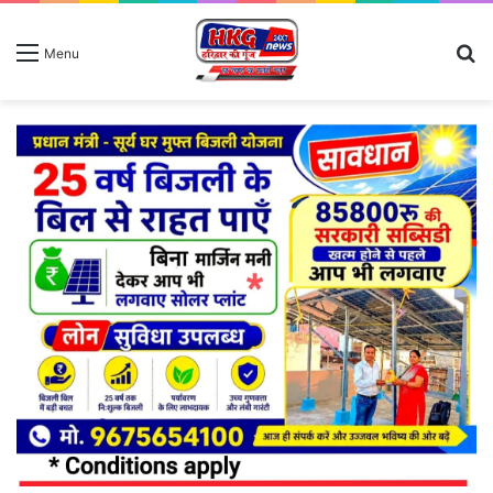
S
Menu
fo