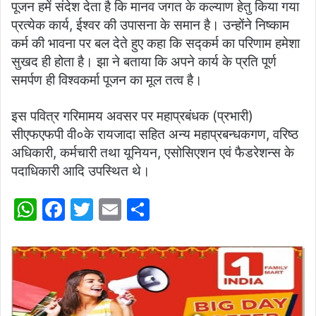
पूजन हमें संदेश देता है कि मानव जगत के कल्याण हेतु किया गया
प्रत्येक कार्य, ईश्वर की उपासना के समान है। उन्होंने निष्काम
कर्म की भावना पर बल देते हुए कहा कि सद्कर्म का परिणाम हमेशा
सुखद ही होता है। झा ने बताया कि अपने कार्य के प्रति पूर्ण
समर्पण ही विश्वकर्मा पूजन का मूल तत्व है।
इस पवित्र गरिमामय अवसर पर महाप्रबंधक (प्रभारी)
सीएफएफपी वी०के रायजादा सहित अन्य महाप्रबन्धकगण, वरिष्ठ
अधिकारी, कर्मचारी तथा यूनियन, एसोसिएशन एवं फैडरेशन्स के
पदाधिकारी आदि उपस्थित थे।
W
F
T
E
S
h
a
w
m
h
at
c
itt
ai
ar
s
e
er
l
e
A
b