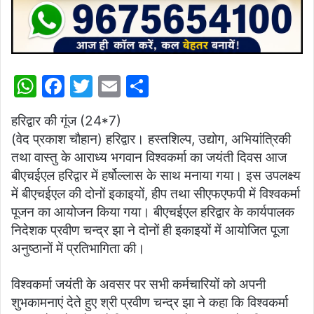
W
F
T
E
S
h
a
w
m
h
हरिद्वार की गूंज (24*7)
at
c
itt
ai
ar
(वेद प्रकाश चौहान) हरिद्वार। हस्तशिल्प, उद्योग, अभियांत्रिकी
s
e
er
l
e
तथा वास्तु के आराध्य भगवान विश्वकर्मा का जयंती दिवस आज
A
b
बीएचईएल हरिद्वार में हर्षोल्लास के साथ मनाया गया। इस उपलक्ष्य
p
o
में बीएचईएल की दोनों इकाइयों, हीप तथा सीएफएफपी में विश्वकर्मा
पूजन का आयोजन किया गया। बीएचईएल हरिद्वार के कार्यपालक
p
o
निदेशक प्रवीण चन्द्र झा ने दोनों ही इकाइयों में आयोजित पूजा
k
अनुष्ठानों में प्रतिभागिता की।
विश्वकर्मा जयंती के अवसर पर सभी कर्मचारियों को अपनी
शुभकामनाएं देते हुए श्री प्रवीण चन्द्र झा ने कहा कि विश्वकर्मा