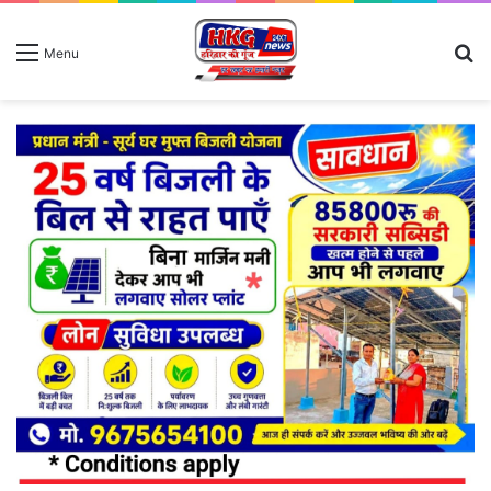
S
Menu
fo