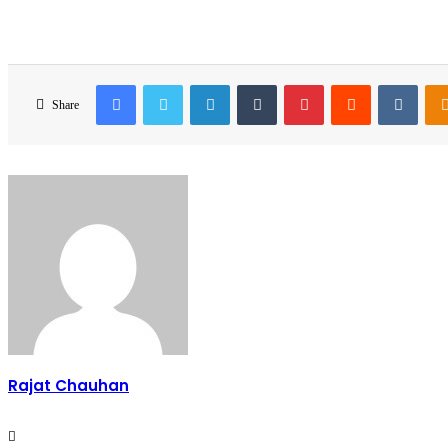
Facebook
Twitter
LinkedIn
Tumblr
Pinterest
Reddit
VKon
Share
Rajat Chauhan